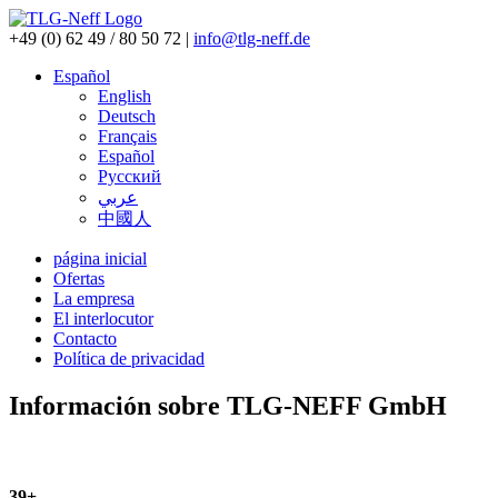
+49 (0) 62 49 / 80 50 72
|
info@tlg-neff.de
Español
English
Deutsch
Français
Español
Pусский
عربي
中國人
página inicial
Ofertas
La empresa
El interlocutor
Contacto
Política de privacidad
Información sobre TLG-NEFF GmbH
39+