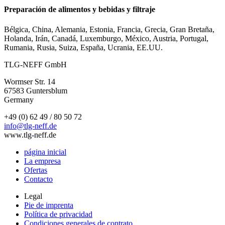
Preparación de alimentos y bebidas y filtraje
Bélgica, China, Alemania, Estonia, Francia, Grecia, Gran Bretaña,
Holanda, Irán, Canadá, Luxemburgo, México, Austria, Portugal,
Rumania, Rusia, Suiza, España, Ucrania, EE.UU.
TLG-NEFF GmbH
Wormser Str. 14
67583 Guntersblum
Germany
+49 (0) 62 49 / 80 50 72
info@tlg-neff.de
www.tlg-neff.de
página inicial
La empresa
Ofertas
Contacto
Legal
Pie de imprenta
Política de privacidad
Condiciones generales de contrato